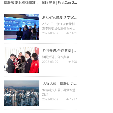
博联智能上榜杭州准独角兽、长三角未来独角兽双榜单！
耀眼光亚|FastCon 2.0超低成本方案引关注
AI能力集
浙江省智能制造专家委员会主任毛光烈一行调研博联双碳节能业务
FastCon技术
ꀂ
2月23日，浙江省智能制
造专家委员会主任毛光
关于博联
烈、副主任徐纪平、副主
2022-03-09
1101
넶
任兼秘书长卢耀辉等专家
品牌故事
ꀂ
在高新区（滨江）经信局
副局长赵恺的陪同下，莅
协同并进,合作共赢|博联获评招商蛇口”战略协同奖”
临杭州博联智能科技股份
联系我们
ꀂ
有限公司滨江总部。
协同并进，合作共赢
2022-03-09
898
넶
见新见智，博联助力招商蛇口共建未来智慧社区
焕新科技人居，再添智慧
新品
2022-03-09
1217
넶