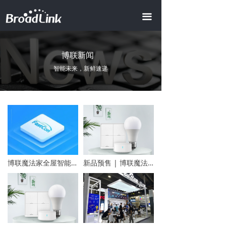
首页
끀
全屋智能
ꀂ
博联新闻
智慧地产
ꀂ
智能未来，新鲜速递
智慧酒店
ꀂ
AI商业照明
智慧办公
智慧会所
博联魔法家全屋智能全球上线，开启超快捷全屋时代
新品预售 | 博联魔法家全屋智能尝鲜首发，仅需199！
产品中心
ꀂ
智能模组
ꀂ
视频中心