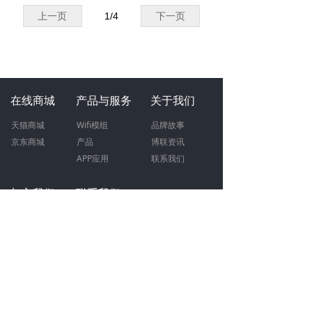
上一页
1
/
4
下一页
在线商城
产品与服务
关于我们
天猫商城
W
ifi模组
品牌故事
京东商城
产品
博联资讯
APP应用
联系我们
加入我们
联系我们
人才
招聘
400-0900-955
（工作日09:00-18:00）
招商
加盟
智慧地产合作：15372018042
文明倡导
智能模组合作：13575741481
全屋智能合作：15372018042