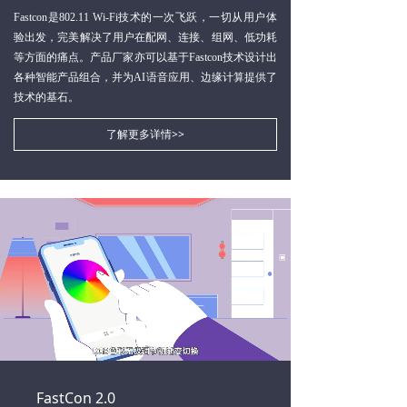
Fastcon是802.11 Wi-Fi技术的一次飞跃，一切从用户体
AI能力集
验出发，完美解决了用户在配网、连接、组网、低功耗
等方面的痛点。产品厂家亦可以基于Fastcon技术设计出
FastCon技术
ꀂ
各种智能产品组合，并为AI语音应用、边缘计算提供了
技术的基石。
关于博联
了解更多详情>>
品牌故事
ꀂ
联系我们
ꀂ
Loaded
:
Progress
:
Mute
0%
0%
FastCon 2.0