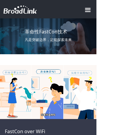
首页
끀
全屋智能
ꀂ
革命性FastCon技术
智慧地产
ꀂ
凡是突破边界，定能探索未来
智慧酒店
ꀂ
AI商业照明
智慧办公
智慧会所
产品中心
ꀂ
智能模组
ꀂ
Loaded
:
Progress
:
Mute
0%
0%
视频中心
FastCon over WiFi