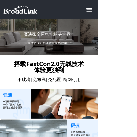
首页
끀
全屋智能
ꀂ
魔法家全屋智能解决方案
智慧地产
ꀂ
最适合DIY 的轻智能家居方案
智慧酒店
ꀂ
AI商业照明
搭载FastCon2.0
无线技术
体验更独到
智慧办公
|
|
|
不破墙
免布线
免配置
断网可用
智慧会所
产品中心
ꀂ
智能模组
ꀂ
视频中心