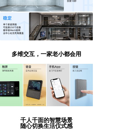
AI能力集
FastCon技术
ꀂ
关于博联
品牌故事
ꀂ
多维交互，一家老小都会用
联系我们
ꀂ
千人千面的智慧场景
随心切换生活仪式感