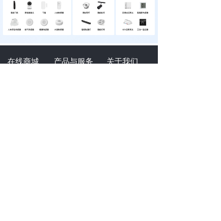
在线商城
产品与服务
关于我们
天猫商城
W
ifi模组
品牌故事
京东商城
产品
博联资讯
APP应用
联系我们
加入我们
联系我们
人才
招聘
400-0900-955
（工作日09:00-18:00）
招商
加盟
智慧地产合作：15372018042
文明倡导
智能模组合作：13575741481
全屋智能合作：15372018042
扫一扫