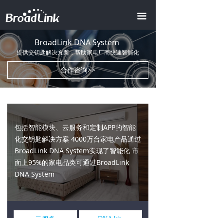
首页
끀
全屋智能
ꀂ
BroadLink DNA System
提供交钥匙解决方案，帮助家电厂商快速智能化
智慧地产
ꀂ
合作咨询>>
智慧酒店
ꀂ
AI商业照明
智慧办公
包括智能模块、云服务和定制APP的智能
化交钥匙解决方案 4000万台家电产品通过
智慧会所
BroadLink DNA System实现了智能化 市
面上95%的家电品类可通过BroadLink
产品中心
ꀂ
DNA System
智能模组
ꀂ
视频中心