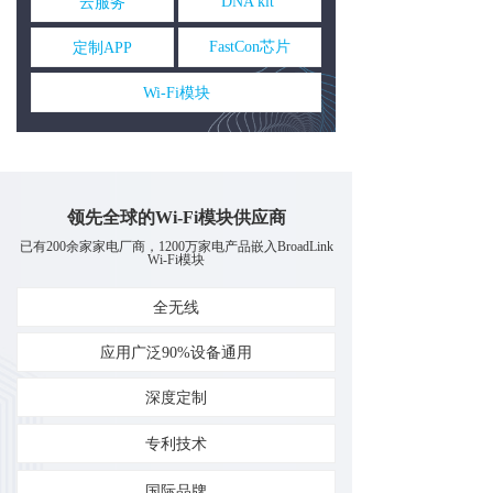
DNA kit
云服务
AI能力集
FastCon芯片
定制APP
FastCon技术
ꀂ
Wi-Fi模块
关于博联
品牌故事
ꀂ
领先全球的Wi-Fi模块供应商
联系我们
ꀂ
已有200余家家电厂商，1200万家电产品嵌入BroadLink
Wi-Fi模块
全无线
应用广泛90%设备通用
深度定制
专利技术
国际品牌